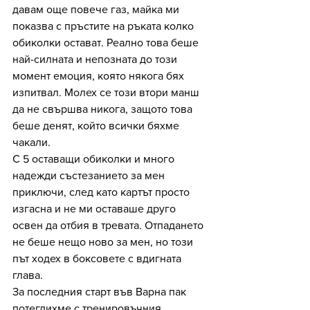
давам още повече газ, майка ми 
показва с пръстите на ръката колко 
обиколки остават. Реално това беше 
най-силната и непозната до този 
момент емоция, която някога бях 
изпитвал. Молех се този втори манш 
да не свършва никога, защото това 
беше денят, който всички бяхме 
чакали.
С 5 оставащи обиколки и много 
надежди състезанието за мен 
приключи, след като картът просто 
изгасна и не ми оставаше друго 
освен да отбия в тревата. Отпадането 
не беше нещо ново за мен, но този 
път ходех в боксовете с вдигната 
глава. 
За последния старт във Варна пак 
потеглихме с тренировъчния 