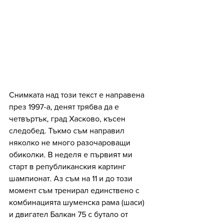
Снимката над този текст е направена 
през 1997-а, денят трябва да е 
четвъртък, град Хасково, късен 
следобед. Тъкмо съм направил 
няколко не много разочароващи 
обиколки. В неделя е първият ми 
старт в републиканския картинг 
шампионат. Аз съм на 11 и до този 
момент съм тренирал единствено с 
комбинацията шуменска рама (шаси) 
и двигател Балкан 75 с бутало от 