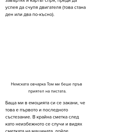
завъртях и картът спря, преди да 
успея да счупя двигателя (това стана 
ден или два по-късно).
Немската овчарка Том ми беше пръв 
приятел на пистата.
Баща ми в емоцията си се закани, че 
това е първото и последното 
състезание. В крайна сметка след 
като неизбежното се случи и видях 
сметката на машината, дойде 