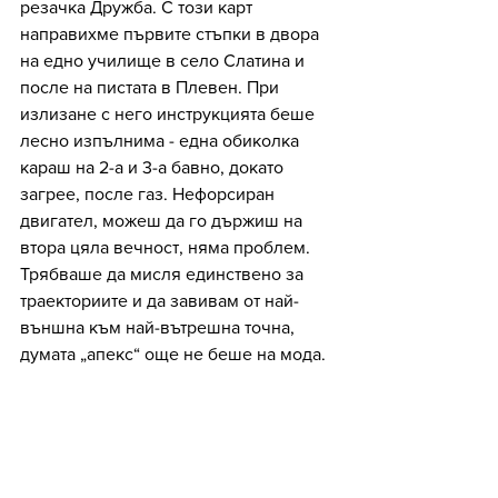
резачка Дружба. С този карт 
направихме първите стъпки в двора 
на едно училище в село Слатина и 
после на пистата в Плевен. При 
излизане с него инструкцията беше 
лесно изпълнима - една обиколка 
караш на 2-а и 3-а бавно, докато 
загрее, после газ. Нефорсиран 
двигател, можеш да го държиш на 
втора цяла вечност, няма проблем. 
Трябваше да мисля единствено за 
траекториите и да завивам от най-
външна към най-вътрешна точна, 
думата „апекс“ още не беше на мода.