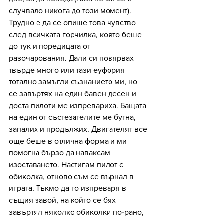
случвало никога до този момент). 
Трудно е да се опише това чувство 
след всичката горчилка, която беше 
до тук и поредицата от 
разочарования. Дали си повярвах 
твърде много или тази еуфория 
тотално замъгли съзнанието ми, но 
се завъртях на един бавен десен и 
доста пилоти ме изпревариха. Бащата 
на един от състезателите ме бутна, 
запалих и продължих. Двигателят все 
още беше в отлична форма и ми 
помогна бързо да наваксам 
изоставането. Настигам пилот с 
обиколка, отново съм се върнал в 
играта. Тъкмо да го изпреваря в 
същия завой, на който се бях 
завъртял няколко обиколки по-рано, 