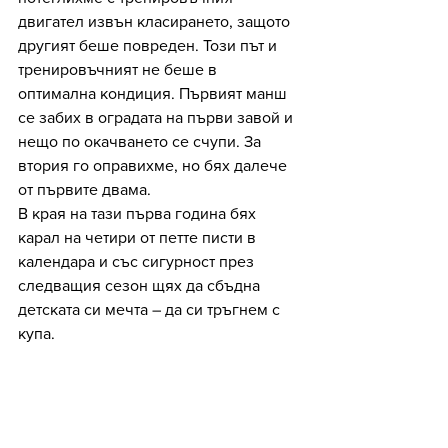
двигател извън класирането, защото 
другият беше повреден. Този път и 
тренировъчният не беше в 
оптимална кондиция. Първият манш 
се забих в оградата на първи завой и 
нещо по окачването се счупи. За 
втория го оправихме, но бях далече 
от първите двама. 
В края на тази първа година бях 
карал на четири от петте писти в 
календара и със сигурност през 
следващия сезон щях да сбъдна 
детската си мечта – да си тръгнем с 
купа. 