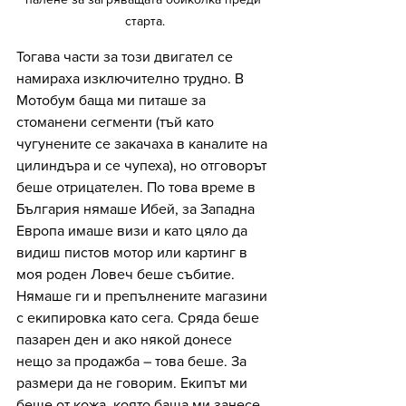
старта.
Тогава части за този двигател се 
намираха изключително трудно. В 
Мотобум баща ми питаше за 
стоманени сегменти (тъй като 
чугунените се закачаха в каналите на 
цилиндъра и се чупеха), но отговорът 
беше отрицателен. По това време в 
България нямаше Ибей, за Западна 
Европа имаше визи и като цяло да 
видиш пистов мотор или картинг в 
моя роден Ловеч беше събитие. 
Нямаше ги и препълнените магазини 
с екипировка като сега. Сряда беше 
пазарен ден и ако някой донесе 
нещо за продажба – това беше. За 
размери да не говорим. Екипът ми 
беше от кожа, която баща ми занесе 