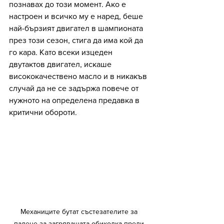
познавах до този момент. Ако е 
настроен и всичко му е наред, беше 
най-бързият двигател в шампионата 
през този сезон, стига да има кой да 
го кара. Като всеки изцеден 
двутактов двигател, искаше 
висококачествено масло и в никакъв 
случай да не се задържа повече от 
нужното на определена предавка в 
критични обороти. 
Механиците бутат състезателите за 
палене за загряващата обиколка преди 