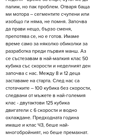
палим, но пак проблем. Отваря баща 
ми мотора – сегментите счупени или 
изобщо ги няма, не помня. Започва 
да прави нещо, бързо сменя, 
препотява се, но е готов. Имаме 
време само за няколко обиколки за 
разработка преди първия манш. Аз 
се състезавам в най-малкия клас 50 
кубика със скорости и неделният ден 
започва с нас. Между 8 и 12 деца 
заставаме на старта. След нас са 
стотачките – 100 кубика без скорости, 
следвани от мъжете в най-големия 
клас - двутактови 125 кубика 
двигатели с 6 скорости и водно 
охлаждане. Предходната година 
имаше и клас ЧЗ, беше най-
многобройният, но беше премахнат. 