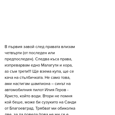
В първия завой след правата влизам 
четвърти (от последен или 
предпоследен). Следва къса права, 
изпреварвам едно Малагути и хора, 
аз съм трети!!! Ще взема купа, ще се 
кача на стълбичката. Не само това, 
ами настигам шампиона – синът на 
автомобилния пилот Илия Геров - 
Христо, който води. Втори не помня 
кой беше, може би сузукито на Санди 
от Благоевград. Трябват ми обиколка 
две, за да поведа (това не ми се е 