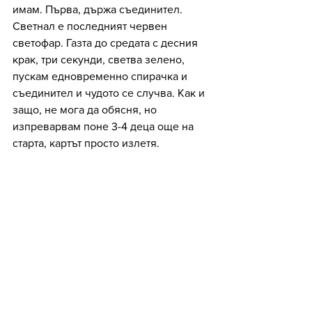
имам. Първа, държа съединител. 
Светнал е последният червен 
светофар. Газта до средата с десния 
крак, три секунди, светва зелено, 
пускам едновременно спирачка и 
съединител и чудото се случва. Как и 
защо, не мога да обясня, но 
изпреварвам поне 3-4 деца още на 
старта, картът просто излетя.