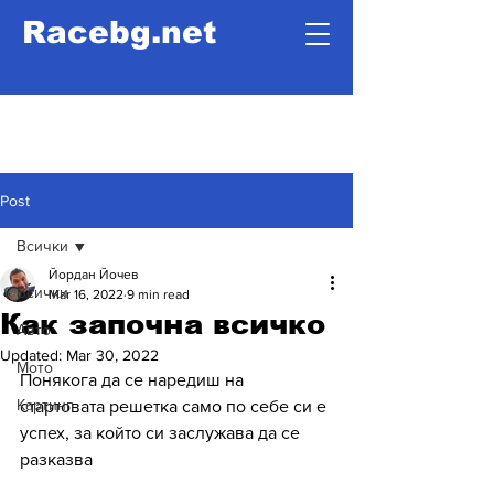
Racebg.net
Post
Всички
Йордан Йочев
Всички
Mar 16, 2022
9 min read
Как започна всичко
Авто
Updated:
Mar 30, 2022
Мото
Понякога да се наредиш на 
Картинг
стартовата решетка само по себе си е 
успех, за който си заслужава да се 
разказва