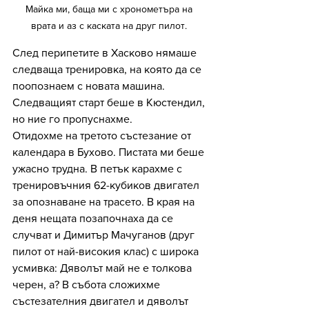
Майка ми, баща ми с хронометъра на 
врата и аз с каската на друг пилот. 
След перипетите в Хасково нямаше 
следваща тренировка, на която да се 
поопознаем с новата машина. 
Следващият старт беше в Кюстендил, 
но ние го пропуснахме.
Отидохме на третото състезание от 
календара в Бухово. Пистата ми беше 
ужасно трудна. В петък карахме с 
тренировъчния 62-кубиков двигател 
за опознаване на трасето. В края на 
деня нещата позапочнаха да се 
случват и Димитър Мачуганов (друг 
пилот от най-високия клас) с широка 
усмивка: Дяволът май не е толкова 
черен, а? В събота сложихме 
състезателния двигател и дяволът 