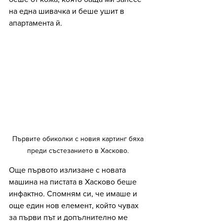
на една шивачка и беше ушит в 
апартамента й.
Първите обиколки с новия картинг бяха 
преди състезанието в Хасково. 
Още първото излизане с новата 
машина на пистата в Хасково беше 
инфактно. Спомням си, че имаше и 
още един нов елемент, който чувах 
за първи път и допълнително ме 