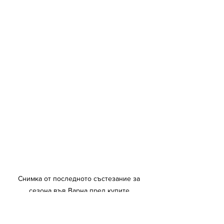
Снимка от последното състезание за 
сезона във Варна пред купите.
Беше без значение от кое място ще 
е, просто исках купа и да се кача на 