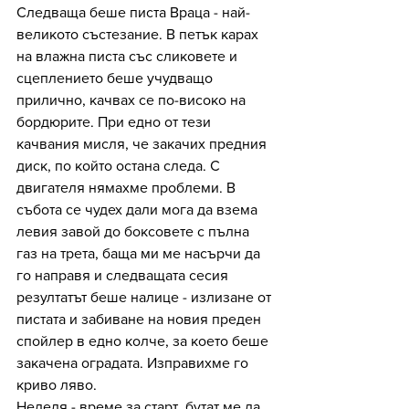
Следваща беше писта Враца - най-
великото състезание. В петък карах 
на влажна писта със сликовете и 
сцеплението беше учудващо 
прилично, качвах се по-високо на 
бордюрите. При едно от тези 
качвания мисля, че закачих предния 
диск, по който остана следа. С 
двигателя нямахме проблеми. В 
събота се чудех дали мога да взема 
левия завой до боксовете с пълна 
газ на трета, баща ми ме насърчи да 
го направя и следващата сесия 
резултатът беше налице - излизане от 
пистата и забиване на новия преден 
спойлер в едно колче, за което беше 
закачена оградата. Изправихме го 
криво ляво. 
Неделя - време за старт, бутат ме да 