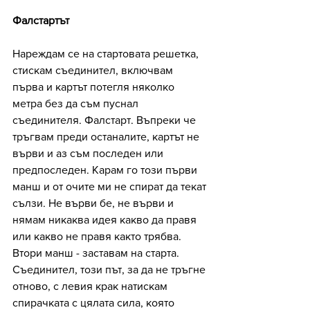
Фалстартът
Нареждам се на стартовата решетка, 
стискам съединител, включвам 
първа и картът потегля няколко 
метра без да съм пуснал 
съединителя. Фалстарт. Въпреки че 
тръгвам преди останалите, картът не 
върви и аз съм последен или 
предпоследен. Карам го този първи 
манш и от очите ми не спират да текат 
сълзи. Не върви бе, не върви и 
нямам никаква идея какво да правя 
или какво не правя както трябва.
Втори манш - заставам на старта. 
Съединител, този път, за да не тръгне 
отново, с левия крак натискам 
спирачката с цялата сила, която 