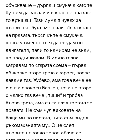
объркваше – дърпаш смукача като те 
бутнем да запали и в края на правата 
го връщаш. Тази дума я чувах за 
първи път. Бутат ме, пали. Идва краят 
на правата, търся къде е смукача, 
почвам вместо пътя да гледам по 
двигателя, дали го намирам не знам, 
но продължавам. В моята глава 
загрявам по старата схема – първа 
обиколка втора-трета скорост, после 
даваме газ. Хубаво, ама това вече не 
е онзи спокоен Балкан, този на втора 
с малко газ вече „пищи“ и трябва 
бързо трета, ама аз си пазя третата за 
правата. Не съм чул виковете на 
баща ми по пистата, нито съм видял 
ръкомаханията му...Още след 
първите няколко завоя обаче се 