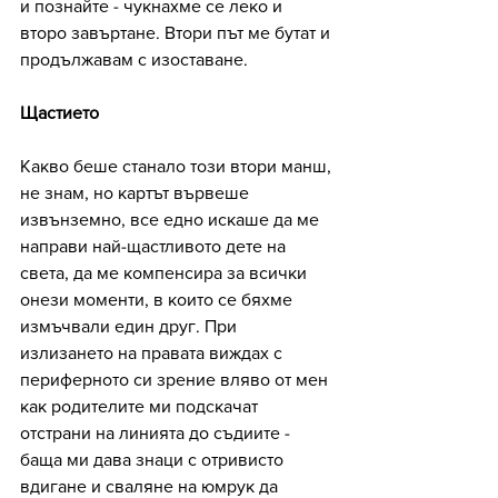
и познайте - чукнахме се леко и 
второ завъртане. Втори път ме бутат и 
продължавам с изоставане.
Щастието
Какво беше станало този втори манш, 
не знам, но картът вървеше 
извънземно, все едно искаше да ме 
направи най-щастливото дете на 
света, да ме компенсира за всички 
онези моменти, в които се бяхме 
измъчвали един друг. При 
излизането на правата виждах с 
периферното си зрение вляво от мен 
как родителите ми подскачат 
отстрани на линията до съдиите - 
баща ми дава знаци с отривисто 
вдигане и сваляне на юмрук да 