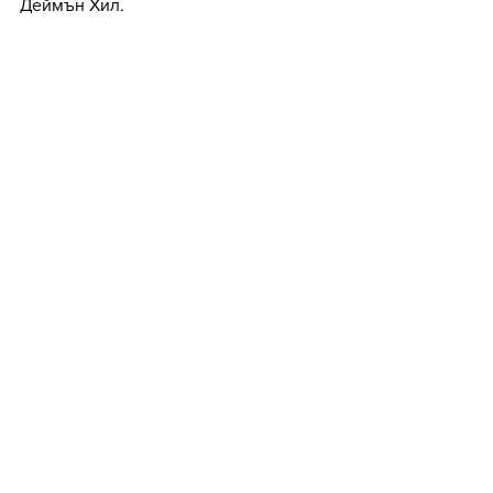
Деймън Хил.