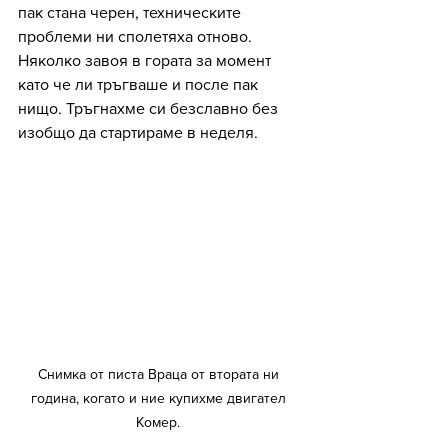
пак стана черен, техническите 
проблеми ни сполетяха отново. 
Няколко завоя в гората за момент 
като че ли тръгваше и после пак 
нищо. Тръгнахме си безславно без 
изобщо да стартираме в неделя.
Снимка от писта Враца от втората ни 
година, когато и ние купихме двигател 
Комер. 