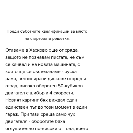
Преди съботните квалификации за място 
на стартовата решетка. 
Отиваме в Хасково още от сряда, 
защото не познавам пистата, не съм 
се качвал и на новата машината, с 
която ще се състезаваме - руска 
рама, вентилирани дискове отпред и 
отзад, високо оборотен 50-кубиков 
двигател с шибър и 4 скорости. 
Новият картинг бях виждал един 
единствен път до този момент в един 
гараж. При тази среща само чух 
двигателя - оборотите бяха 
оглушително по-високи от това, което 