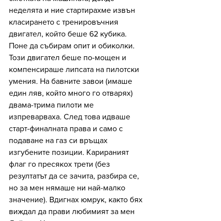
неделята и ние стартирахме извън 
класирането с тренировъчния 
двигател, който беше 62 кубика. 
Поне да събирам опит и обиколки. 
Този двигател беше по-мощен и 
компенсираше липсата на пилотски 
умения. На бавните завои (имаше 
един ляв, който много го отварях) 
двама-трима пилоти ме 
изпреварваха. След това идваше 
старт-финалната права и само с 
подаване на газ си връщах 
изгубените позиции. Карираният 
флаг го пресякох трети (без 
резултатът да се зачита, разбира се, 
но за мен нямаше ни най-малко 
значение). Вдигнах юмрук, както бях 
виждал да прави любимият за мен 