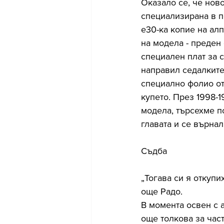
Оказало се, че нов
специализирана в п
е30-ка копие на ал
на модела - преден 
специален плат за 
направил седалките,
специално фолио от
купето. През 1998-1
модела, търсехме по
главата и се върнал
Съдба
„Тогава си я откупи
още Радо. 
В момента освен с а
още толкова за част