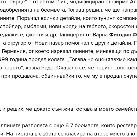
ото „сърце” е от автомобил, модифициран от фирма Ал
одобренията на беемвета. Тогава решил, че ще направ
пините. Поръчал всички детайли, които тунинг компан
спойлер, емблеми, нови уреди на таблото, скоростен л
седалките, джанти и др. Тапицерът от Варна Фигодин 
 а стругар от Нови пазар помогнал с други детайли. 
 Германия, от което изрязал линиите, минаващи по д
999 година продал колата. „Тогава не оценявахме какт
-новото”, казва Радо. Оказало се, че новият собстве
 при продавача, обвинявайки го, че му е продал счуп
х и реших, че докато съм жив, остава в моето семейст
лпината разполага с още 6-7 беемвета, които реставр
и. На пистата в събота се класира на второ място в к