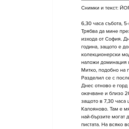
Снимки и текст: Й
6,30 часа събота, 5
Трябва да мине пре
изхода от София. Дн
година, защото е д
колекционерски мод
наложи доминация 
Митко, подобно на 
Разделил се с после
Днес отново е горд
окачване и близо 2
защото в 7,30 часа
Калояново. Там е мя
най-бързите могат д
пистата. На всяко 