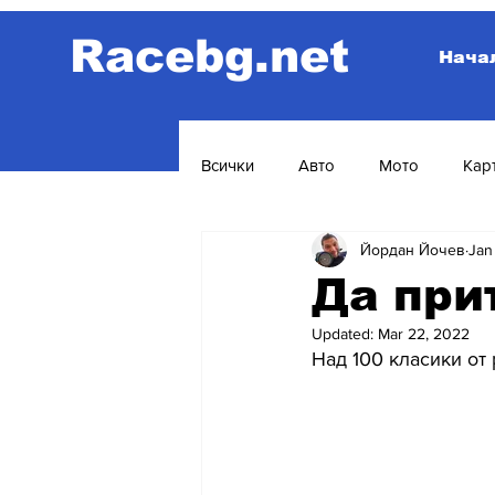
Racebg.net
Нача
Всички
Авто
Мото
Кар
Йордан Йочев
Jan
Да при
Updated:
Mar 22, 2022
Над 100 класики от