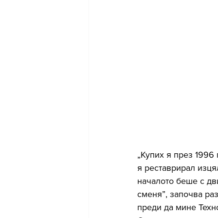
„Купих я през 1996 
я реставрирал изця
началото беше с дви
сменя”, започва раз
преди да мине Техн