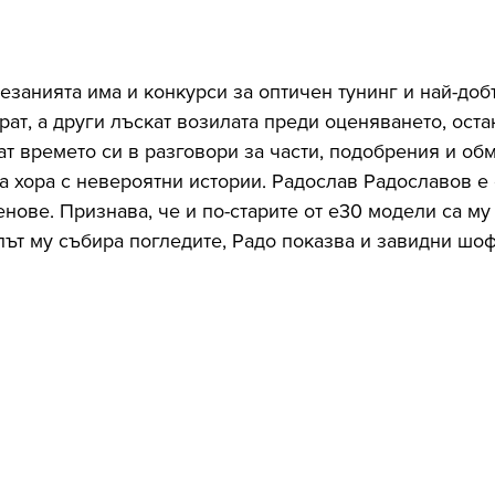
езанията има и конкурси за оптичен тунинг и най-доб
рат, а други лъскат возилата преди оценяването, оста
т времето си в разговори за части, подобрения и обм
 хора с невероятни истории. Радослав Радославов е 
нове. Признава, че и по-старите от е30 модели са му 
ът му събира погледите, Радо показва и завидни шо