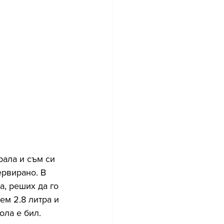
рала и съм си 
ервирано. В 
а, реших да го 
ем 2.8 литра и 
ла е бил. 