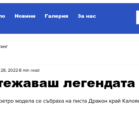
ло
Новини
Галерия
За нас
тинг
 28, 2022
8 min read
тежаваш легендата
 ретро модела се събраха на писта Дракон край Кало