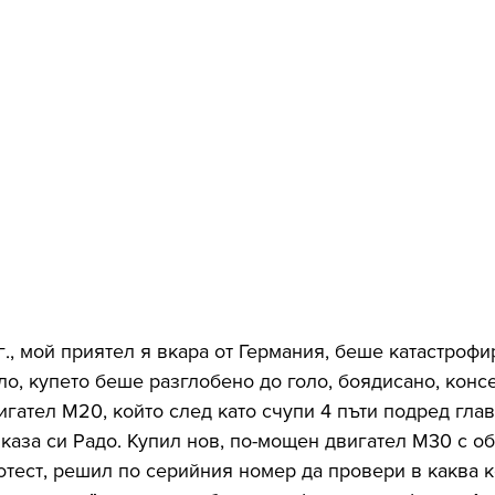
г., мой приятел я вкара от Германия, беше катастрофи
ло, купето беше разглобено до голо, боядисано, конс
гател М20, който след като счупи 4 пъти подред глав
каза си Радо. Купил нов, по-мощен двигател М30 с об
отест, решил по серийния номер да провери в каква ко