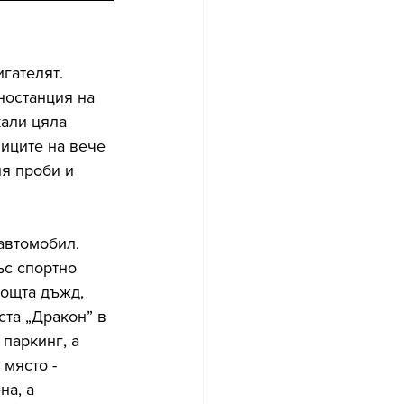
гателят. 
ностанция на 
кали цяла 
иците на вече 
я проби и 
автомобил. 
ъс спортно 
нощта дъжд, 
ста „Дракон” в 
паркинг, а 
място - 
а, а 