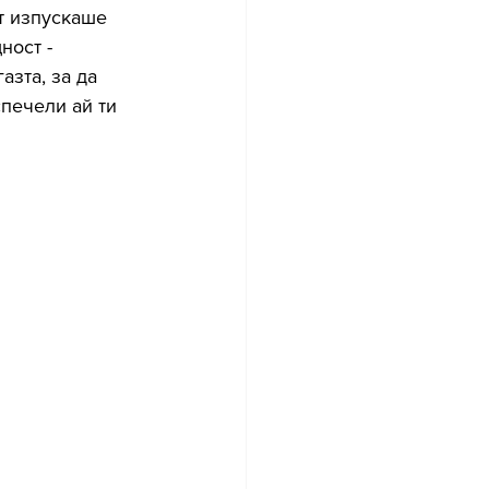
т изпускаше 
ност - 
зта, за да 
печели ай ти 