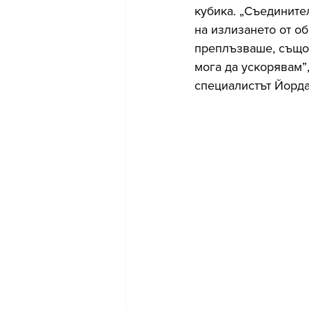
кубика. „Съедините
на излизането от об
преплъзваше, също 
мога да ускорявам”
специалистът Йорда