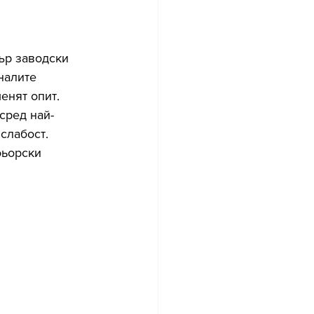
ър заводски 
налите 
енят опит. 
сред най-
слабост. 
фьорски 