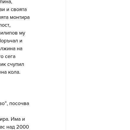
пина, 
и и своята 
ията монтира 
ост, 
Филипов му 
Поръчал и 
ължина на 
о сега 
ник счупил 
ена кола.
во”, посочва 
ира. Има и 
лас над 2000 