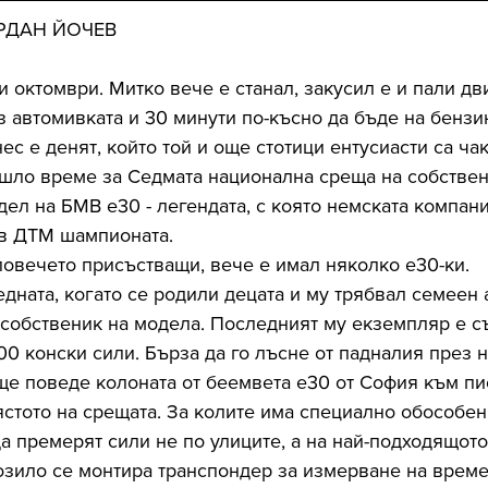
ОРДАН ЙОЧЕВ
-и октомври. Митко вече е станал, закусил е и пали дви
з автомивката и 30 минути по-късно да бъде на бензи
ес е денят, който той и още стотици ентусиасти са ча
ошло време за Седмата национална среща на собствен
ел на БМВ е30 - легендата, с която немската компани
в ДТМ шампионата.
повечето присъстващи, вече е имал няколко е30-ки. 
дната, когато се родили децата и му трябвал семеен 
 собственик на модела. Последният му екземпляр е с
00 конски сили. Бърза да го лъсне от падналия през 
 ще поведе колоната от беемвета е30 от София към пи
стото на срещата. За колите има специално обособен 
а премерят сили не по улиците, а на най-подходящото 
возило се монтира транспондер за измерване на времен