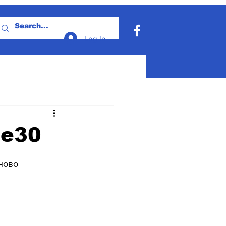
Log In
 е30
яново