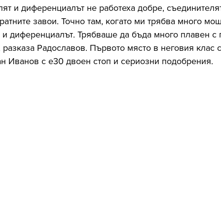
лят и диференциалът не работеха добре, съединителя
ратните завои. Точно там, когато ми трябва много мощ
и диференциалът. Трябваше да бъда много плавен с га
, разказа Радославов. Първото място в неговия клас с
н Иванов с е30 двоен стоп и сериозни подобрения.