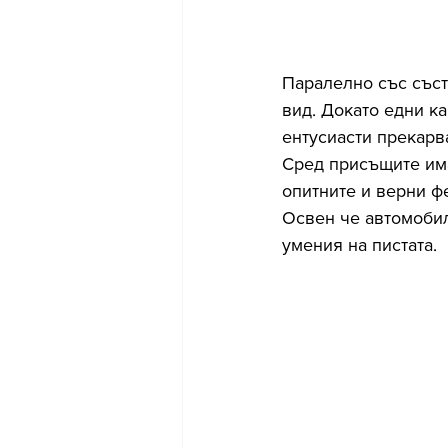
Паралелно със съст
вид. Докато едни ка
ентусиасти прекарва
Сред присъщите има
опитните и верни фе
Освен че автомобил
умения на пистата.