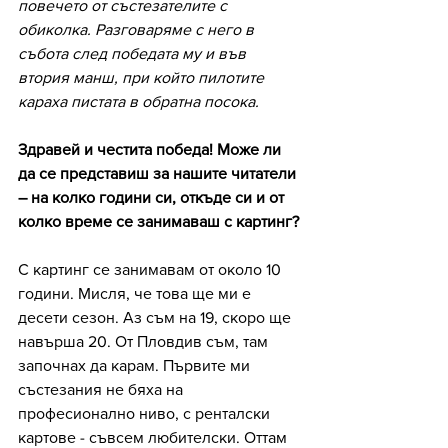
повечето от състезателите с 
обиколка. Разговаряме с него в 
събота след победата му и във 
втория манш, при който пилотите 
караха пистата в обратна посока.
Здравей и честита победа! Може ли 
да се представиш за нашите читатели 
– на колко години си, откъде си и от 
колко време се занимаваш с картинг?
С картинг се занимавам от около 10 
години. Мисля, че това ще ми е 
десети сезон. Аз съм на 19, скоро ще 
навърша 20. От Пловдив съм, там 
започнах да карам. Първите ми 
състезания не бяха на 
професионално ниво, с ренталски 
картове - съвсем любителски. Оттам 