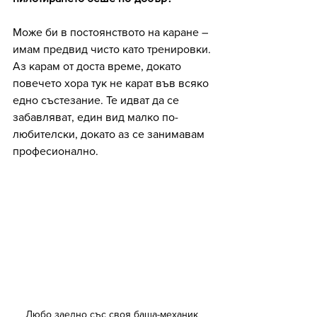
Може би в постоянството на каране – 
имам предвид чисто като тренировки. 
Аз карам от доста време, докато 
повечето хора тук не карат във всяко 
едно състезание. Те идват да се 
забавляват, един вид малко по-
любителски, докато аз се занимавам 
професионално.
Любо заедно със своя баща-механик 