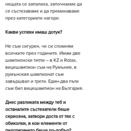
нещата се запалиха, започнахме да 
се състезаваме и да преминаваме 
през категориите нагоре.
Какви успехи имаш дотук?
Не съм сигурен, че си спомням 
всичките през годините. Имам две 
шампионски титли – в KZ и Rotax, 
вицешампион съм на Румъния, в 
румънския шампионат съм 
завършвал и трети. Един-два пъти 
съм бил вицешампион на България.
Днес разликата между теб и 
останалите състезатели беше 
сериозна, затвори доста от тях с 
обиколки, в кои елементи от 
пилотирането беше по-добър?