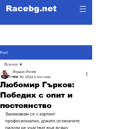
Racebg.net
Post
Всички
Йордан Йочев
Всички
Mar 30, 2022
2 min read
Любомир Гърков:
Авто
Победих с опит и
Мото
постоянство
Картинг
Занимавам се с картинг 
професионално, докато останалите 
пилоти не участват във всяко 